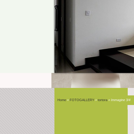
Home
»
FOTOGALLERY
»
tortora
» Immagine 3/4