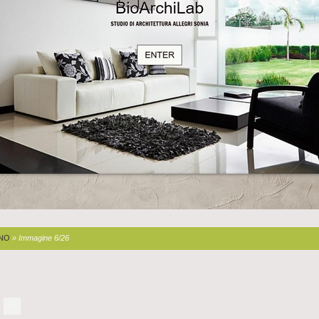
GNO
» Immagine 6/26
<<